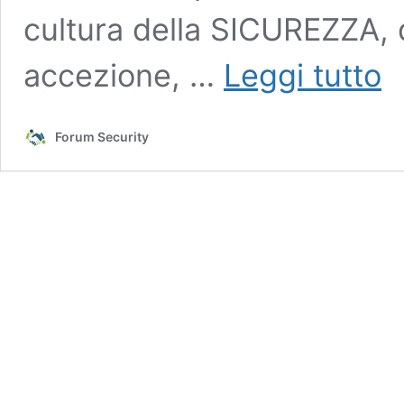
cultura della SICUREZZA, d
Rap
accezione, …
Leggi tutto
di
int
–
Forum Security
Reg
Lom