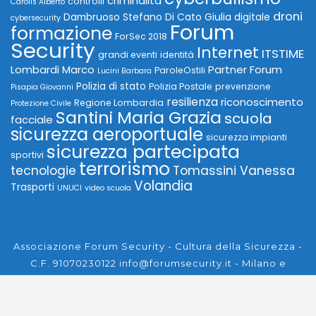
criminalità
controlli
Carolis Alberto
droni
Dambruoso Stefano
Di Cato Giulia
digitale
cybersecurity
Forum
formazione
ForSec 2018
Security
Internet
ITSTIME
grandi eventi
identità
Lombardi Marco
Partner Forum
ParoleOstili
Lucini Barbara
Polizia di stato
Polizia Postale
prevenzione
Pisapia Giovanni
resilienza
riconoscimento
Regione Lombardia
Protezione Civile
Santini Maria Grazia
scuola
facciale
sicurezza aeroportuale
sicurezza impianti
sicurezza partecipata
sportivi
terrorismo
tecnologie
Tomassini Vanessa
Volandia
Trasporti
UNUCI
video scuola
Associazione Forum Security - Cultura della Sicurezza -
C.F. 91070230122 info@forumsecurity.it - Milano e
ThemeShopy
Vizzola Ticino.
Design & Developed By