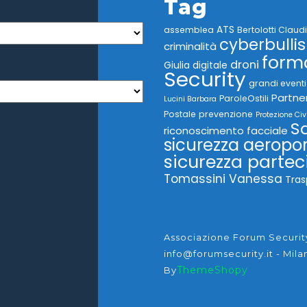
Tag
ATS
assemblea
Bertolotti Claud
cyberbulli
criminalità
form
droni
Giulia
digitale
Security
grandi eventi
Partne
ParoleOstili
Lucini Barbara
Postale
prevenzione
Protezione Civ
Sa
riconoscimento facciale
sicurezza aeropo
sicurezza partec
Tomassini Vanessa
Tras
Associazione Forum Security 
info@forumsecurity.it - Mila
ThemeShopy
By