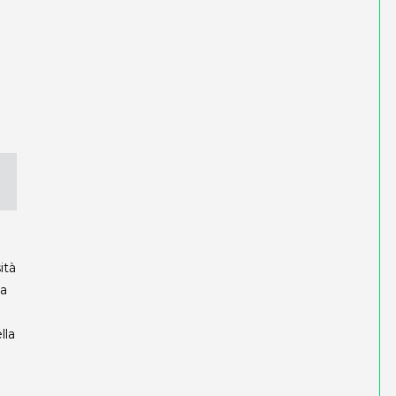
ità
na
lla