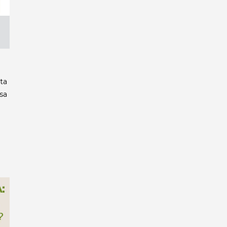
sta
sa