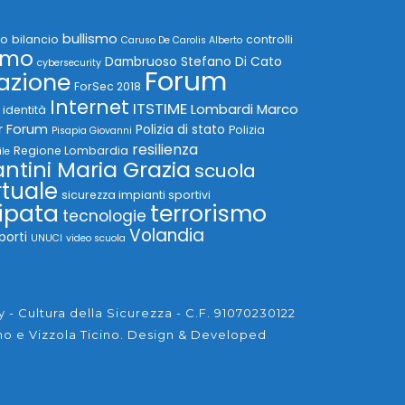
bullismo
io
bilancio
controlli
Caruso De Carolis Alberto
smo
Dambruoso Stefano
Di Cato
cybersecurity
Forum
azione
ForSec 2018
Internet
ITSTIME
Lombardi Marco
identità
r Forum
Polizia di stato
Polizia
Pisapia Giovanni
resilienza
Regione Lombardia
ile
ntini Maria Grazia
scuola
rtuale
sicurezza impianti sportivi
ipata
terrorismo
tecnologie
Volandia
porti
UNUCI
video scuola
- Cultura della Sicurezza - C.F. 91070230122
no e Vizzola Ticino.
Design & Developed