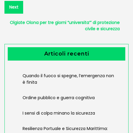
Next
Next
post:
Olgiate Olona per tre giorni “universita’” di protezione
civile e sicurezza
Articoli recenti
Quando il fuoco si spegne, l’emergenza non
è finita
Ordine pubblico e guerra cognitiva
I sensi di colpa minano la sicurezza
Resilienza Portuale e Sicurezza Marittima: