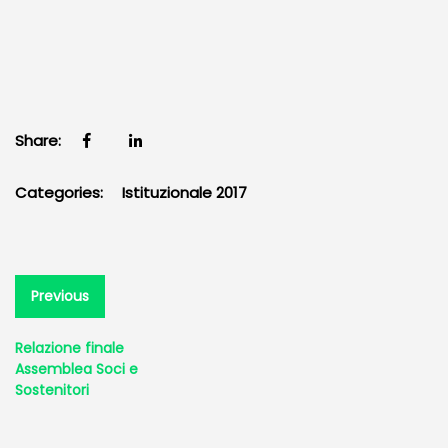
Share:
Categories:
Istituzionale 2017
Navigazione
Previous
Previous
post:
articoli
Relazione finale
Assemblea Soci e
Sostenitori