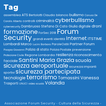
Tag
bullismo
ATS
assemblea
Bertolotti Claudio
bilancio
Caruso De
cyberbullismo
criminalità
controlli
Carolis Alberto
droni
Dambruoso Stefano
Di Cato Giulia
digitale
cybersecurity
Forum
formazione
ForSec 2018
Security
Internet
ITSTIME
grandi eventi
identità
Lombardi Marco
Partner Forum
ParoleOstili
Lucini Barbara
Polizia di stato
Polizia Postale
prevenzione
Pisapia Giovanni
resilienza
riconoscimento
Regione Lombardia
Protezione Civile
Santini Maria Grazia
scuola
facciale
sicurezza aeroportuale
sicurezza impianti
sicurezza partecipata
sportivi
terrorismo
tecnologie
Tomassini Vanessa
Volandia
Trasporti
UNUCI
video scuola
Associazione Forum Security - Cultura della Sicurezza -