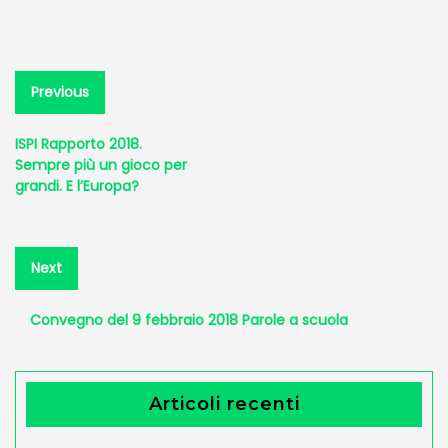
Navigazione
Previous
Previous
post:
articoli
ISPI Rapporto 2018.
Sempre più un gioco per
grandi. E l’Europa?
Next
Next
post:
Convegno del 9 febbraio 2018 Parole a scuola
Articoli recenti