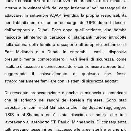
nuove considerazioni di sicurezza: la presenza della minaccia
interna e la vulnerabilità del cargo insieme ai voli passeggeri da
attaccare. In settembre AQAP rivendicò la propria responsabilità
per l’abbattimento di un aereo cargo dell’UPS dopo il decollo
dall’aeroporto di Dubai. Poco dopo quell’incidente, due bombe
nascoste all’interno di cartucce di stampanti furono introdotte
nella catena della fornitura e scoperte all’aeroporto britannico di
East Midlands e a Dubai. In entrambi i casi i dispositivi
presumibilmente compromisero i vari livelli di sicurezza come
risultato di accesso e conoscenza delle contromisure aeroportuali,
suggerendo il coinvolgimento di qualcuno che fosse
straordinariamente familiare con i sistemi di sicurezza adottati.
Di crescente preoccupazione è anche la minaccia di americani
che si iscrivono nei ranghi dei
foreign fighters
. Sono stati
arrestati tre uomini del Minnesota che intendevano raggiungere
l’ISIS o al-Shabaab ed è stata rilasciata la notizia che tutti
lavoravano all’aeroporto ST. Paul di Minneapolis. Di conseguenza
tutti avevano tesserini per l’accesso alle aree sterili e anche più