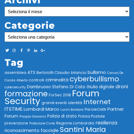
Archivi
Archivi
Categorie
Categorie
Tag
bullismo
ATS
assemblea
Bertolotti Claudio
bilancio
Caruso De
cyberbullismo
criminalità
controlli
Carolis Alberto
droni
Dambruoso Stefano
Di Cato Giulia
digitale
cybersecurity
Forum
formazione
ForSec 2018
Security
Internet
grandi eventi
identità
ITSTIME
Lombardi Marco
Partner
ParoleOstili
Lucini Barbara
Forum
Polizia di stato
Polizia Postale
Pisapia Giovanni
resilienza
prevenzione
Regione Lombardia
Protezione Civile
Santini Maria
riconoscimento facciale