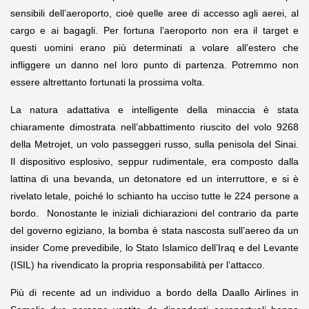
sensibili dell’aeroporto, cioè quelle aree di accesso agli aerei, al
cargo e ai bagagli. Per fortuna l’aeroporto non era il target e
questi uomini erano più determinati a volare all’estero che
infliggere un danno nel loro punto di partenza. Potremmo non
essere altrettanto fortunati la prossima volta.
La natura adattativa e intelligente della minaccia è stata
chiaramente dimostrata nell’abbattimento riuscito del volo 9268
della Metrojet, un volo passeggeri russo, sulla penisola del Sinai.
Il dispositivo esplosivo, seppur rudimentale, era composto dalla
lattina di una bevanda, un detonatore ed un interruttore, e si è
rivelato letale, poiché lo schianto ha ucciso tutte le 224 persone a
bordo. Nonostante le iniziali dichiarazioni del contrario da parte
del governo egiziano, la bomba è stata nascosta sull’aereo da un
insider Come prevedibile, lo Stato Islamico dell’Iraq e del Levante
(ISIL) ha rivendicato la propria responsabilità per l’attacco.
Più di recente ad un individuo a bordo della Daallo Airlines in