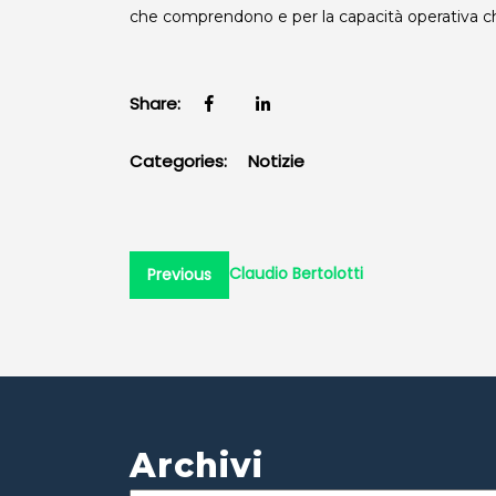
che comprendono e per la capacità operativa ch
Share:
Categories:
Notizie
Navigazione
Previous
Claudio Bertolotti
Previous
post:
articoli
Archivi