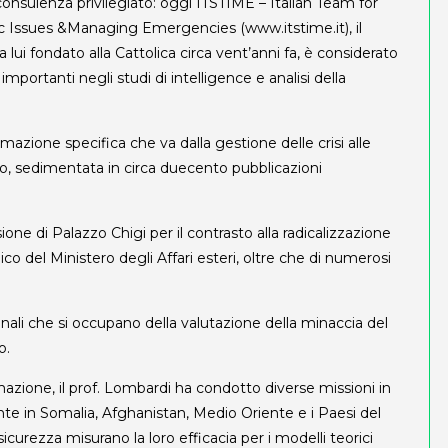
nsulenza privilegiato: oggi ITSTIME – Italian Team for
tic Issues &Managing Emergencies (www.itstime.it), il
a lui fondato alla Cattolica circa vent’anni fa, è considerato
 importanti negli studi di intelligence e analisi della
rmazione specifica che va dalla gestione delle crisi alle
hio, sedimentata in circa duecento pubblicazioni
e di Palazzo Chigi per il contrasto alla radicalizzazione
ico del Ministero degli Affari esteri, oltre che di numerosi
ionali che si occupano della valutazione della minaccia del
o.
mazione, il prof. Lombardi ha condotto diverse missioni in
mente in Somalia, Afghanistan, Medio Oriente e i Paesi del
icurezza misurano la loro efficacia per i modelli teorici