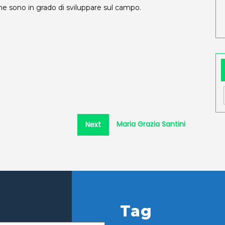
e sono in grado di sviluppare sul campo.
Next
Maria Grazia Santini
Next
post:
Tag