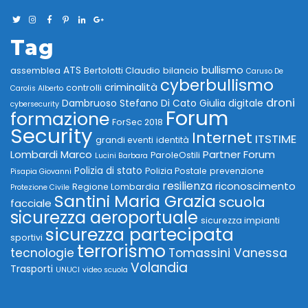
Tag
bullismo
ATS
assemblea
Bertolotti Claudio
bilancio
Caruso De
cyberbullismo
criminalità
controlli
Carolis Alberto
droni
Dambruoso Stefano
Di Cato Giulia
digitale
cybersecurity
Forum
formazione
ForSec 2018
Security
Internet
ITSTIME
grandi eventi
identità
Lombardi Marco
Partner Forum
ParoleOstili
Lucini Barbara
Polizia di stato
Polizia Postale
prevenzione
Pisapia Giovanni
resilienza
riconoscimento
Regione Lombardia
Protezione Civile
Santini Maria Grazia
scuola
facciale
sicurezza aeroportuale
sicurezza impianti
sicurezza partecipata
sportivi
terrorismo
tecnologie
Tomassini Vanessa
Volandia
Trasporti
UNUCI
video scuola