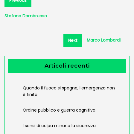
Previous
post:
articoli
Stefano Dambruoso
Next
Marco Lombardi
Next
post:
Articoli recenti
Quando il fuoco si spegne, l’emergenza non
è finita
Ordine pubblico e guerra cognitiva
I sensi di colpa minano la sicurezza