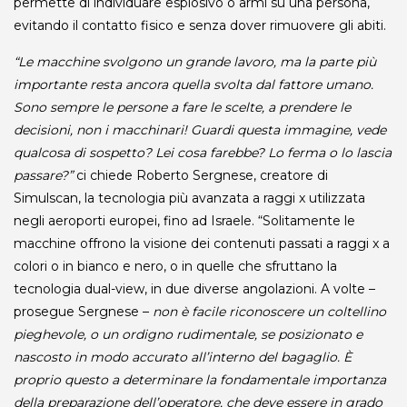
permette di individuare esplosivo o armi su una persona,
evitando il contatto fisico e senza dover rimuovere gli abiti.
“Le macchine svolgono un grande lavoro, ma la parte più
importante resta ancora quella svolta dal fattore umano.
Sono sempre le persone a fare le scelte, a prendere le
decisioni, non i macchinari! Guardi questa immagine, vede
qualcosa di sospetto? Lei cosa farebbe? Lo ferma o lo lascia
passare?”
ci chiede Roberto Sergnese, creatore di
Simulscan, la tecnologia più avanzata a raggi x utilizzata
negli aeroporti europei, fino ad Israele. “Solitamente le
macchine offrono la visione dei contenuti passati a raggi x a
colori o in bianco e nero, o in quelle che sfruttano la
tecnologia dual-view, in due diverse angolazioni. A volte –
prosegue Sergnese –
non è facile riconoscere un coltellino
pieghevole, o un ordigno rudimentale, se posizionato e
nascosto in modo accurato all’interno del bagaglio. È
proprio questo a determinare la fondamentale importanza
della preparazione dell’operatore, che deve essere in grado