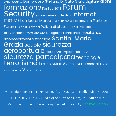
droni
Dambruoso Stefano
Di Cato Giulia
digitale
cybersecurity
Forum
formazione
ForSec 2018
Security
Internet
grandi eventi
identità
ITSTIME
Lombardi Marco
Partner
ParoleOstili
Lucini Barbara
Forum
Polizia di stato
Polizia Postale
Pisapia Giovanni
resilienza
prevenzione
Regione Lombardia
Protezione Civile
Santini Maria
riconoscimento facciale
Grazia
sicurezza
scuola
aeroportuale
sicurezza impianti sportivi
sicurezza partecipata
tecnologie
terrorismo
Tomassini Vanessa
Trasporti
UNUCI
Volandia
video scuola
Associazione Forum Security - Cultura della Sicurezza -
C.F. 91070230122 info@forumsecurity.it - Milano e
ThemeShopy
Vizzola Ticino.
Design & Developed By