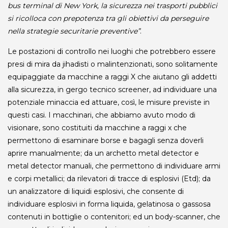
bus terminal di New York, la sicurezza nei trasporti pubblici
si ricolloca con prepotenza tra gli obiettivi da perseguire
nella strategie securitarie preventive”
.
Le postazioni di controllo nei luoghi che potrebbero essere
presi di mira da jihadisti o malintenzionati, sono solitamente
equipaggiate da macchine a raggi X che aiutano gli addetti
alla sicurezza, in gergo tecnico screener, ad individuare una
potenziale minaccia ed attuare, così, le misure previste in
questi casi. I macchinari, che abbiamo avuto modo di
visionare, sono costituiti da macchine a raggi x che
permettono di esaminare borse e bagagli senza doverli
aprire manualmente; da un archetto metal detector e
metal detector manuali, che permettono di individuare armi
e corpi metallici; da rilevatori di tracce di esplosivi (Etd); da
un analizzatore di liquidi esplosivi, che consente di
individuare esplosivi in forma liquida, gelatinosa o gassosa
contenuti in bottiglie o contenitori; ed un body-scanner, che