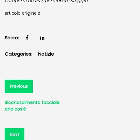
comporre un IED, potrebbero sfuggire”
.
articolo originale
Share:
Categories:
Notizie
Navigazione
Previous
Previous
post:
articoli
Riconoscimento facciale:
che cos’è
Next
Next