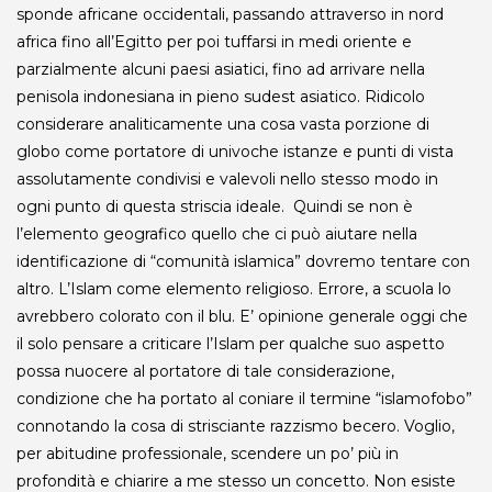
sponde africane occidentali, passando attraverso in nord
africa fino all’Egitto per poi tuffarsi in medi oriente e
parzialmente alcuni paesi asiatici, fino ad arrivare nella
penisola indonesiana in pieno sudest asiatico. Ridicolo
considerare analiticamente una cosa vasta porzione di
globo come portatore di univoche istanze e punti di vista
assolutamente condivisi e valevoli nello stesso modo in
ogni punto di questa striscia ideale. Quindi se non è
l’elemento geografico quello che ci può aiutare nella
identificazione di “comunità islamica” dovremo tentare con
altro. L’Islam come elemento religioso. Errore, a scuola lo
avrebbero colorato con il blu. E’ opinione generale oggi che
il solo pensare a criticare l’Islam per qualche suo aspetto
possa nuocere al portatore di tale considerazione,
condizione che ha portato al coniare il termine “islamofobo”
connotando la cosa di strisciante razzismo becero. Voglio,
per abitudine professionale, scendere un po’ più in
profondità e chiarire a me stesso un concetto. Non esiste