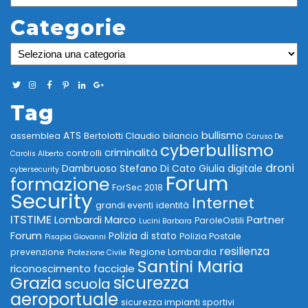
Categorie
Categorie
Tag
bullismo
ATS
assemblea
Bertolotti Claudio
bilancio
Caruso De
cyberbullismo
criminalità
controlli
Carolis Alberto
droni
Dambruoso Stefano
Di Cato Giulia
digitale
cybersecurity
Forum
formazione
ForSec 2018
Security
Internet
grandi eventi
identità
ITSTIME
Lombardi Marco
Partner
ParoleOstili
Lucini Barbara
Forum
Polizia di stato
Polizia Postale
Pisapia Giovanni
resilienza
prevenzione
Regione Lombardia
Protezione Civile
Santini Maria
riconoscimento facciale
Grazia
sicurezza
scuola
aeroportuale
sicurezza impianti sportivi