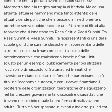
conquiste che fu portata avanti dai califfi successivi a
Maometto fino alla tragica battaglia di Kerbala. Ma ad una
attenta lettura (e nemmeno mica tanto attenta) delle
attuali vicende politiche che intessono in medi oriente si
potrebbe senza dubbio tracciare una fitta rete di fili ad alta
tensione che si innestano tra Paesi Sciiti e Paesi Sunniti. Tra
Paesi Sunniti e Paesi Sunniti. Tra rappresentanti di una delle
scuole giuridiche sunnite classiche e i rappresentanti delle
altre tre scuole, tra Imam prezzolati al soldo delle
petrolmonarchie che maledicono Israele e Stati Uniti
(giusto per un esempio) pubblicamente per poi strizzare
l’occhiolino di nascosto, di Sultanati ed Emirati che
investono miliardi di dollari nei fondi che partecipano a più
titoli nell’economia europea, e con i ricavati finanziano il
proliferare delle organizzazioni terroristiche che sguazzano
nel far crescere giovani martiri dissociati e disadattati che
trovano nel suicidio rituale la loro forma di realizzazione
adulta. Tutto ciò per spostare in avanti o indietro, più ad est