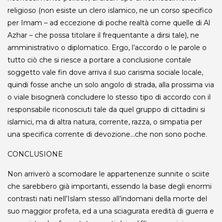
religioso (non esiste un clero islamico, ne un corso specifico
per Imam – ad eccezione di poche realtà come quelle di Al
Azhar – che possa titolare il frequentante a dirsi tale), ne
amministrativo o diplomatico. Ergo, l’accordo o le parole o
tutto ciò che si riesce a portare a conclusione contale
soggetto vale fin dove arriva il suo carisma sociale locale,
quindi fosse anche un solo angolo di strada, alla prossima via
o viale bisognerà concludere lo stesso tipo di accordo con il
responsabile riconosciuti tale da quel gruppo di cittadini si
islamici, ma di altra natura, corrente, razza, o simpatia per
una specifica corrente di devozione…che non sono poche.
CONCLUSIONE
Non arriverò a scomodare le appartenenze sunnite o sciite
che sarebbero già importanti, essendo la base degli enormi
contrasti nati nell’Islam stesso all’indomani della morte del
suo maggior profeta, ed a una sciagurata eredità di guerra e