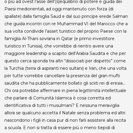
o più ad ovest l’asse dell’(s)equilibrio di potere e guida dei
Paesi mediorientali, ad oggi mantenuto con forza (di
spallate) dalla famiglia Saud e dal suo principe erede Salman
che guida incontri con re Muhammad VI del Marocco che a
sua volta condivide l’asset turistico del proprio Paese con la
famiglia Al-Thani sovrana in Qatar (e primo investitore
turistico in Tunisia), che vorrebbe di rientro avere una
maggiore leadership a scapito dell’Arabia Saudita e che per
questo cerca sponda tra altri “dissociati per dispetto” come
la Turchia (terra di aspiranti neo sultani) e Iran, che una volta
per tutte vorrebbe cancellare la presenza del gran mufti
saudita che ha pubblicamente bollato gli sciiti rei di eresia…
Chi ora potrebbe affermare in piena legittimità intellettuale
che parlare di Comunità Islamica è cosa corretta ed
identificativa di tutti i musulmani? E nessuna meraviglia
allora se qualcuno accetta il Natale senza problema ed altri
nascondono i figli in casa pur di non farli assistere alla recita
a scuola. E non si tratta di essere più o meno tiepidi di