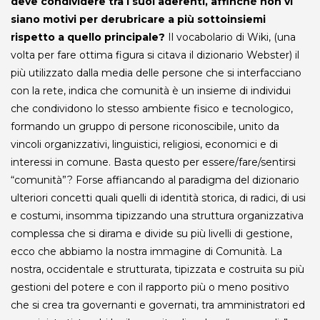
deve condividere tra i suoi aderenti, affinché non vi
siano motivi per derubricare a più sottoinsiemi
rispetto a quello principale?
Il vocabolario di Wiki, (una
volta per fare ottima figura si citava il dizionario Webster) il
più utilizzato dalla media delle persone che si interfacciano
con la rete, indica che comunità è un insieme di individui
che condividono lo stesso ambiente fisico e tecnologico,
formando un gruppo di persone riconoscibile, unito da
vincoli organizzativi, linguistici, religiosi, economici e di
interessi in comune. Basta questo per essere/fare/sentirsi
“comunità”? Forse affiancando al paradigma del dizionario
ulteriori concetti quali quelli di identità storica, di radici, di usi
e costumi, insomma tipizzando una struttura organizzativa
complessa che si dirama e divide su più livelli di gestione,
ecco che abbiamo la nostra immagine di Comunità. La
nostra, occidentale e strutturata, tipizzata e costruita su più
gestioni del potere e con il rapporto più o meno positivo
che si crea tra governanti e governati, tra amministratori ed