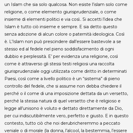
un Islam che sia solo qualcosa. Non esiste l’islam solo come
religione, o come elemento giurisprudenziale, o come
insieme di elementi politici e via così.. Si accetti l’idea che
Islam è tutto ciò insieme e sempre. E sia detto questo
senza adozione di alcun colore o paternità ideologica. Così
è. L’Islam non può prescindere dall’essere bastevole a se
stesso ed al fedele nel pieno soddisfacimento di ogni
dubbio e perplessità. E’ per evidenza una religione, così
come è attraverso gli stessi testi religiosi una raccolta
giurisprudenziale oggi utilizzata come diritto in determinati
Paesi, così come a livello politico è un “sistema” di pieno
controllo del fedele, che si assume non debba chiedere il
perché o il come di una imposizione dettata da un versetto,
perché la stessa natura di quel versetto che è religioso e
legge all’unisono è voluto e dettato direttamente da Dio,
per cui indiscutibilmente vero, perfetto e giusto. E in questo
contesto, tutto ciò che noi derubricheremmo a peccato
veniale o di morale (la donna, l’alcool, la bestemmia, l’essere