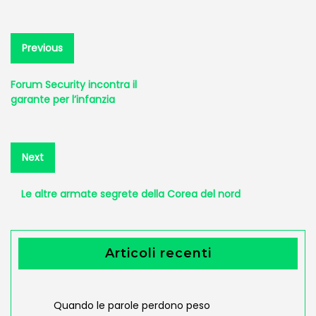
Navigazione
Previous
Previous
post:
articoli
Forum Security incontra il
garante per l’infanzia
Next
Next
post:
Le altre armate segrete della Corea del nord
Articoli recenti
Quando le parole perdono peso