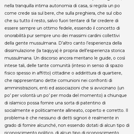
nella tranquilla intima autonomia di casa, si regola un po
come crede sia sul bere, che sulla preghiera, che sul cibo
che su tutto il resto, salvo fuori tentare di far credere di
essere sempre un ottimo fedele, essendo il concetto di
onorabilità pur sempre uno dei massimi cardini collettivi
della gente mussulmana. D’altro canto l’esperienza della
dissimulazione (la taqiyya) è propria dell’esperienza storica
mussulmana. Un discorso ancora meritano le guide, o così
intese tali, delle tante comunità (inteso in senso di spazio
fisico spesso in affitto) cittadine o addirittura di quartiere,
che rappresentano dette comunioni nei confronti di
amministrazioni, enti ed associazioni che si avvicinano (un
po’ per volontà un po’ per moda del momento) a chiunque
di islamico possa fornire una sorta di patentino di
socialmente e politicamente allineato, coperto e corretto. Il
problema è che nessuno di detti signori è realmente in
grado di fornire alcunché, non essendo dotati di alcun tipo di
riconoscimento politico, di alcun tipo di riconoscimento