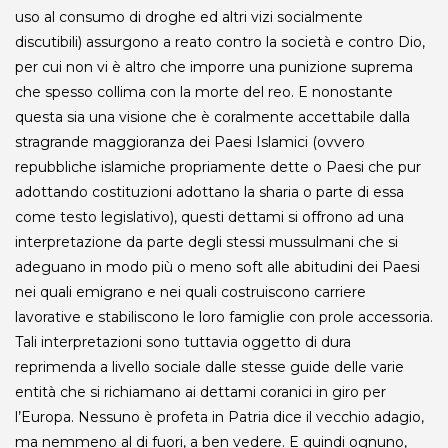
uso al consumo di droghe ed altri vizi socialmente
discutibili) assurgono a reato contro la società e contro Dio,
per cui non vi è altro che imporre una punizione suprema
che spesso collima con la morte del reo. E nonostante
questa sia una visione che è coralmente accettabile dalla
stragrande maggioranza dei Paesi Islamici (ovvero
repubbliche islamiche propriamente dette o Paesi che pur
adottando costituzioni adottano la sharia o parte di essa
come testo legislativo), questi dettami si offrono ad una
interpretazione da parte degli stessi mussulmani che si
adeguano in modo più o meno soft alle abitudini dei Paesi
nei quali emigrano e nei quali costruiscono carriere
lavorative e stabiliscono le loro famiglie con prole accessoria.
Tali interpretazioni sono tuttavia oggetto di dura
reprimenda a livello sociale dalle stesse guide delle varie
entità che si richiamano ai dettami coranici in giro per
l’Europa. Nessuno è profeta in Patria dice il vecchio adagio,
ma nemmeno al di fuori, a ben vedere. E quindi ognuno,